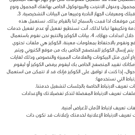
محمول وعنوان الانترنت والبروتوكول الخاص بهاتفك المحمول ونوع
متصفح الإنترنت عبر الهاتف المحمول المستعمل من قبلك ومعرفات الجهاز النادرة وغيرها من البيانات التشخيصية. 3.
عن موقعك اذا قمت بالسماح لنا بالقيام بذلك. نستعمل هذه
دمة وتكييفها تباعا لذلك. أنت تستطيع تفعيل أو عدم تفعيل خدمات
الموقع الجغرافي عند استعمالك للخدمة باي وقت من خلال اعدادات جهازك. 4. بيانات الكوكيز والتتبع نحن نقوم باستعمال
موقع ونقوم بالاحتفاظ بمعلومات معينة. الكوكيز هي ملفات تحتوي
 يتم إرسال الكوكيز للمتصفح الخاص بك من موقع الكتروني ويتم
نواع أخرى مثل البيكونات والعلامات المميزة والنصوص وذلك لغايات
بإمكانك تقييد المتصفح الخاص بك ليقوم برفض الكوكيز أو ليقوم
أحوال، إذا كنت لا توافق على الكوكيز فإنك قد لا تتمكن من استعمال
تباط التي نستخدمها:
 تعريف الارتباط الخاصة بالجلسات لتشغيل خدمتنا.
لفات تعريف الارتباط المفضلة لتذكر تفضيلاتك والإعدادات
ات تعريف ارتباط الأمان لأغراض أمنية.
 تعريف الارتباط الإعلانية لخدمتك بإعلانات قد تكون ذات