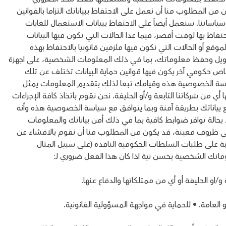
كان من المطلوب منا أن نعمل على الاحتفاظ ببياناتك التزاما بالقوانين
وسياساتنا. سنعمل أيضاً على الاحتفاظ ببيانات الاستعمال للغايات
احتفاظ بها لوقت أقصر، فيما عدا الحالات التي تكون فيها البيانات
قع أو الحالات التي نكون فيها ملزمين قانونيا بالاحتفاظ بهذه
نات من الممكن تحويل وحفظ معلوماتك، بما في ذلك المعلومات الشخصية، على اجهزة
 حكومي آخر يكون فيها قوانين حماية البيانات تختلف عن تلك
 الخصوصية هذه وقيامك تبعا لذلك بتقديم المعلومات يمثل
ي من شركاتنا التابعة و/أو الحليفة. نحن نقوم باتخاذ كافة الإجراءات
ع بياناتك بطريقة آمنة وبما يتوافق مع سياسة الخصوصية هذه وأنه
 بحالة توافر ضوابط كافية بما في ذلك أمن بياناتك والمعلومات
كام القانون في ظروف معينة، قد يكون من المطلوب منا أن نقوم بالافشاء عن
ة على طلبات السلطات الحكومية النافذة (على سبيل المثال
اتك الشخصية بحسن نية اذا كان هذا الفعل ضروري لـ:
/او الحليفة أو أي من ممتلكاتها والدفاع عنها.
عامة. • للحماية في مواجهة المسؤولية القانونية.