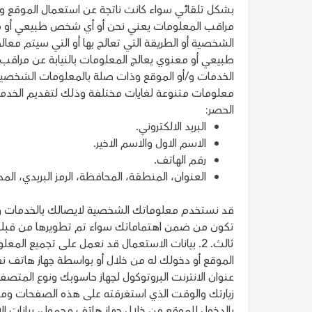
بشكل تلقائي سواء كانت ناتجة عن استعمال الموقع و/أو 
مراقب المعلومات يعني نحن أو أي شخص طبيعي أو معنو
الشخصية أو الطريقة التي تعالج بها أو التي سيتم مع
طبيعي أو معنوي يعالج المعلومات بالنيابة عن مرا
معلومات متنوعة لغايات مختلفة وذلك لتقديم الخدما
الحصر:
البريد الالكتروني.
الاسم الاول والاسم الاخير.
رقم الهاتف.
العنوان، المنطقة، المحافظة، الرمز البريدي، المدي
قد نستخدم معلوماتك الشخصية لايصالك بالخدمات والموا
تكون من ضمن اهتماماتك سواء تم تطويرها من قبلنا لو
ثالث. 2. بيانات الاستعمال قد نعمل على تجميع ال
الموقع أو دخولك له من خلال أو بواسطة جهاز هاتف 
عنوان الانترنت البروتوكول لجهاز حاسوبك ونوع المتص
زيارتك والوقت الذي استغرقته على هذه الصفحات ومعرفا
بالدخول للموقع من خلال جهاز هاتف محمول، بيانات 