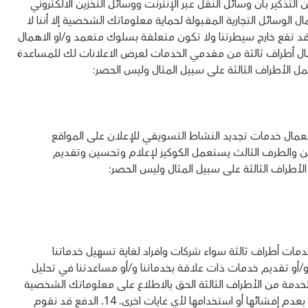
 من التذكير بأن وسائل النقل عبر الإنترنت ووسائل التخزين الالكتروني
مال الوسائل التجارية المقبولة لحماية معلوماتك الشخصية إلا أننا لا
تقع خارج سيطرتنا ولا تكون متعلقة بسلوك متعمد و/او الاهمال
نعمل على استعمال أطراف ثالثة من مقدمي الخدمات لعرض الاعلانات لك للمساعدة
 الأطراف الثالثة على سبيل المثال وليس الحصر:
تعمال خدمات تجديد النشاط التسويقي للإعلان على المواقع
. نحن والطرف الثالث يستعمل الكوكيز لإعلام وتحسين وتقديم
الأطراف الثالثة على سبيل المثال وليس الحصر:
دمات أطراف ثالثة سواء شركات وافراد لغاية تسهيل خدماتنا
 و/أو تقديم خدمات ذات علاقة بخدماتنا و/أو مساعدتنا في تحليل
خدمة من الأطراف الثالثة الحق بالاطلاع على معلوماتك الشخصية
فقط لغايات القيام بمهامهم نيابة عنا ويكونوا ملتزمين بعدم إفشائها أو استخدامها لأي غايات اخرى. 14. الدفع قد نقوم