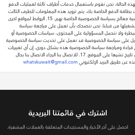
هذه الحالة، نحن نقوم باستعمال خدمات أطراف ثالثة لعمليات الدفع
 بطاقة الدفع الخاصة بك. يتم تزويد هذه المعلومات للطرف الثالث
بها مباشرة بحيث يكون استعمالهم لمعلوماتك الشخصية معالج بسياسة الخصوصية الخاصة بهم. 15. الروابط لمواقع اخرى
 تشغيلها من قبلنا. نحن ننصحك بأن تعمل على مراجعة سياسة
سيطرة ولا نتحمل المسؤولية على المحتوى، سياسات الخصوصية أو
لمواقع الأطراف الثالثة وخدماتها. 16. التعديل على سياسة الخصوصية قد نعمل على تحديث سياسة الخصوصية
قراءة ومراجعة سياسة الخصوصية هذه بشكل دوري. إن أي تغييرات
على سياسة الخصوصية هذه يكون معمول بها من من تاريخ نشرها على الموقع. 17. للاتصال بنا الرجاء الاتصال بنا بحال
 عن طريق البريد الإلكتروني
whatskuwait@gmail.com
اشترك في قائمتنا البريدية
احصل على آخر الأخبار والمستجدات المتعلقة بالعملات المشفرة.