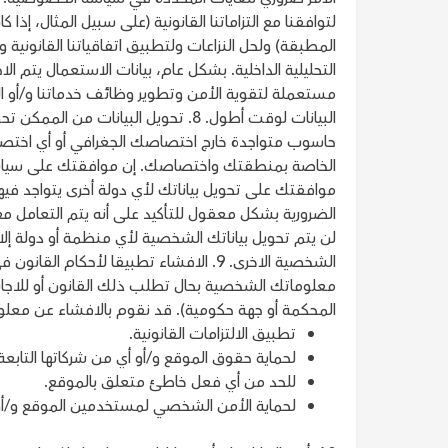
لتوافقنا مع التزاماتنا القانونية (على سبيل المثال، إذا 
المطبقة) ولحل النزاعات ولتطبيق اتفاقياتنا القانونية 
التحليلية الداخلية. بشكل عام، بيانات الاستعمال يتم ال
مستعملة لتقوية الأمن وتطوير وظائف خدماتنا و/أو المو
البيانات لوقت أطول. 8. تحويل البيا
حاسوب متواجدة خارج اختصاصك الجغرافي أو أي اختصاص
الخاصة بمنطقتك واختصاصك. إن موافقتك على سياسة
موافقتك على تحويل بياناتك لأي دولة أخرى يتواجد فيها أ
الضرورية بشكل معقول للتأكيد على أنه يتم التعامل م
لن يتم تحويل بياناتك الشخصية لأي منظمة أو دولة إلا
الشخصية الاخرى. 9. الافشاء تطبيقا لأح
معلوماتك الشخصية بحال تطلب ذلك القانون أو للاجاب
المحكمة أو جهة حكومية). قد نقوم بالافشاء عن معلوم
تطبيق الالتزامات القانونية.
لحماية حقوق الموقع و/أو أي من شركاتها التابعة و
للحد من أي فعل خاطئ متعلق بالموقع.
لحماية الأمن الشخصي لمستخدمين الموقع و/أو ال