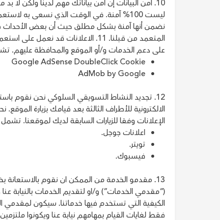
10. أمن البيانات إن أمن بياناتك مهم لدينا ولكن لا بد
ليست 100% آمنة. في الوقت الذي نسعى به لاستع
نضمن أنها آمنة بشكل مطلق حيث أن بعض الأحداث قد 
المتعمد من قبلنا. 11. الاعلانات قد 
على دعم الخدمات و/أو الموقع والمحافظة عليهم. تشمل
Google AdSense DoubleClick Cookie
AdMob by Google
12. تجديد النشاط التسويقي السلوكي نحن نقوم باس
الالكترونية للأطراف الثالثة بعد قيامك بزيارة الموقع
الإعلانات وفقا للزيارات السابقة لديك لموقعنا. تشمل 
اعلانات جوجل.
تويتر.
فيسبوك.
13. مقدمو الخدمة من الممكن ان نقوم بالاستعانة بخ
(“مقدمي الخدمات”) و/او لتقديم الخدمات بالنيابة عنا
الكيفية التي تستخدم فيها خدماتنا. سيكون لمقدمي ال