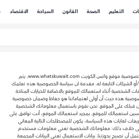
ات
التعليم
الصحة
القانون
السياحة
الاقتصاد
م
سياسة خصوصية واتس الكويت أهلاً بك في سياسة خصوصية موقع واتس الكويت www.whatskuwait.com. يتم
و/أو الشركات التابعة له. مقدمة ان سياسة الخصوصية هذه تعلمك
ت الشخصية أثناء استعمالك للموقع بالاضافة للخيارات المتاحة
صوصية هذه حيث أن أولى اهتماماتنا هو حفاظ وضمان خصوصية
قبلك على الموقع. نحن نقوم باستعمال معلوماتك الشخصية
حسين استعمالك للموقع. بمجرد استعمالك الموقع، أنت توافق على
يفات لغايات هذه السياسة، يكون للمصطلحات التالية المعاني
 على خلاف ذلك: معلوماتك الشخصية تعني معلومات مستخدم
مل أن تصبح بحوزتنا. بيانات الاستعمال تعني البيانات المجمعة