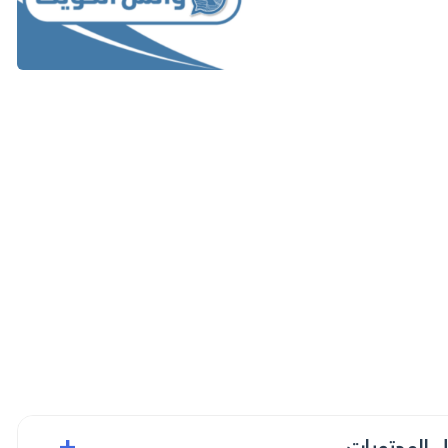
+
 المحتويات