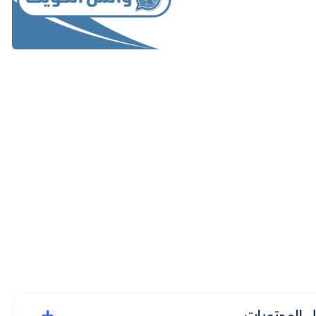
+
 المحتويات